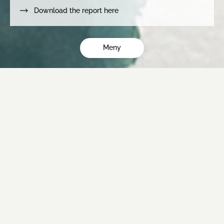
Download the report here
Meny
Oväntade möjligheter
Däckåtervinning bjuder på många överraskningar och är på
många sätt en guldgruva för innovation. Över hela världen
används återvunnet däckgummi på olika sätt, men materialet
är fortsatt en relativt okänd råvara. För att öka medvetenheten